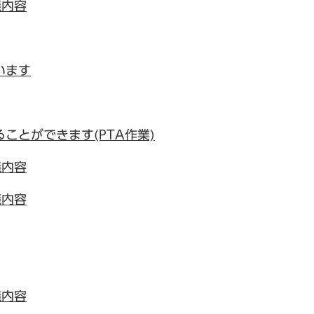
議内容
います
ことができます(PTA作業)
議内容
議内容
議内容