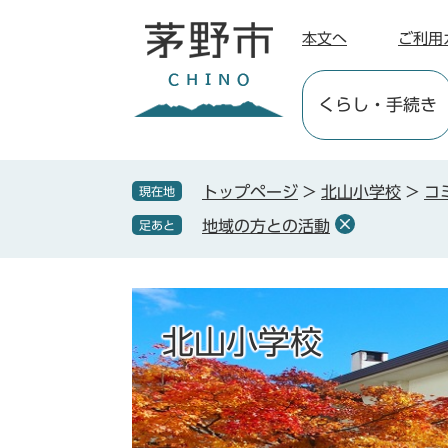
ペ
メ
ー
ニ
本文へ
ご利用
ジ
ュ
の
ー
くらし
・手続き
先
を
頭
飛
で
ば
す
し
トップページ
>
北山小学校
>
コ
現在地
。
て
地域の方との活動
足あと
本
文
へ
北山小学校