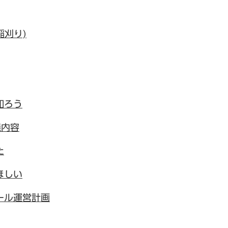
稲刈り)
知ろう
議内容
た
ほしい
ール運営計画