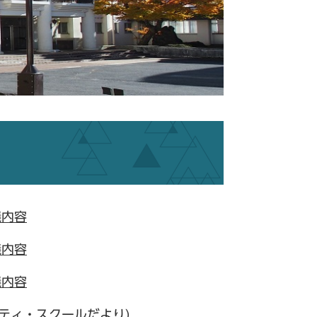
議内容
議内容
議内容
ティ・スクールだより)