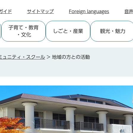
ガイド
サイトマップ
Foreign languages
音
子育て
・教育
しごと
・産業
観光
・魅力
・文化
ミュニティ・スクール
>
地域の方との活動