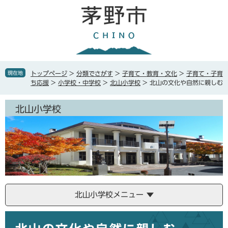
ペ
メ
ー
ニ
ジ
ュ
の
ー
先
を
頭
飛
で
ば
現在地
トップページ
>
分類でさがす
>
子育て・教育・文化
>
子育て・子育
す
し
ち応援
>
小学校・中学校
>
北山小学校
>
北山の文化や自然に親しむ
。
て
本
北山小学校
文
へ
北山小学校メニュー
本
文