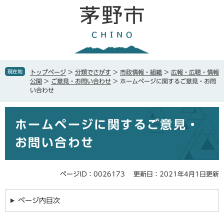
ペ
メ
ー
ニ
ジ
ュ
の
ー
先
を
頭
飛
で
ば
現在地
トップページ
>
分類でさがす
>
市政情報・組織
>
広報・広聴・情報
す
し
公開
>
ご意見・お問い合わせ
>
ホームページに関するご意見・お問
。
て
い合わせ
本
文
本
へ
ホームページに関するご意見・
文
お問い合わせ
ページID：0026173
更新日：2021年4月1日更新
ページ内目次