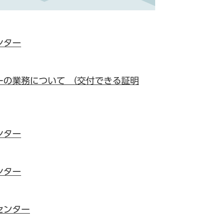
ンター
ーの業務について （交付できる証明
ンター
ンター
センター