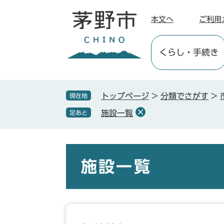
ペ
メ
ー
ニ
本文へ
ご利用
ジ
ュ
の
ー
くらし
・手続き
先
を
頭
飛
で
ば
す
し
トップページ
>
分類でさがす
>
現在地
。
て
施設一覧
足あと
本
文
へ
本
文
施設一覧