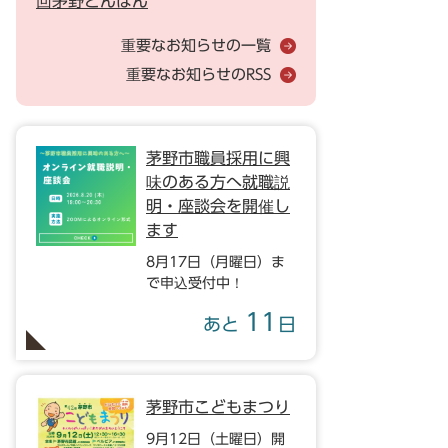
回茅野どんばん
重要なお知らせの一覧
重要なお知らせのRSS
茅野市職員採用に興
味のある方へ就職説
明・座談会を開催し
ます
8月17日（月曜日）ま
で申込受付中！
11
あと
日
茅野市こどもまつり
9月12日（土曜日）開