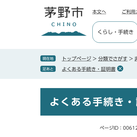
ペ
メ
ー
ニ
本文へ
ご利用
ジ
ュ
の
ー
くらし
・手続き
先
を
頭
飛
で
ば
す
し
トップページ
>
分類でさがす
>
現在地
。
て
よくある手続き・証明書
足あと
本
文
へ
本
文
よくある手続き・
ページID：0061