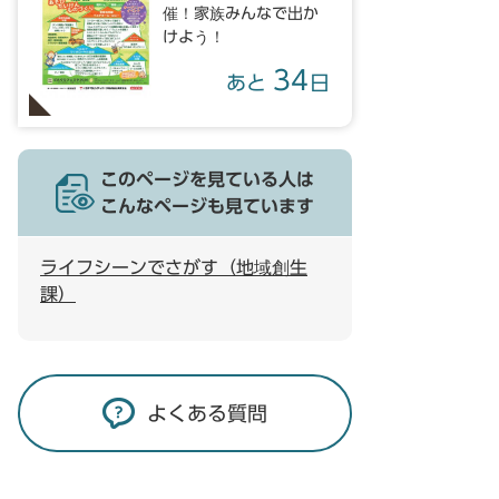
催！家族みんなで出か
けよう！
34
あと
日
このページを見ている人は
こんなページも見ています
ライフシーンでさがす（地域創生
課）
よくある質問