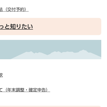
法（交付予約）
っと知りたい
求
て（年末調整・確定申告）