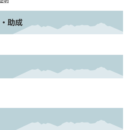
証明
・助成