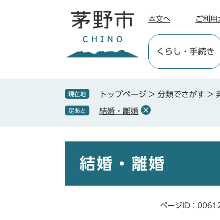
ペ
メ
ー
ニ
本文へ
ご利用
ジ
ュ
の
ー
くらし
・手続き
先
を
頭
飛
で
ば
す
し
トップページ
>
分類でさがす
>
現在地
。
て
結婚・離婚
足あと
本
文
へ
本
文
結婚・離婚
ページID：0061