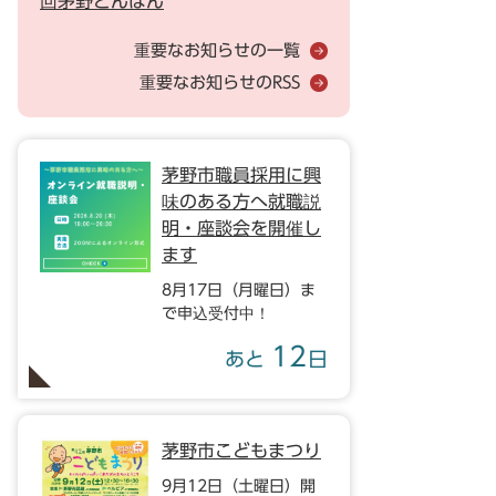
回茅野どんばん
重要なお知らせの一覧
重要なお知らせのRSS
茅野市職員採用に興
味のある方へ就職説
明・座談会を開催し
ます
8月17日（月曜日）ま
で申込受付中！
12
あと
日
茅野市こどもまつり
9月12日（土曜日）開