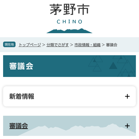
ペ
メ
ー
ニ
ジ
ュ
の
ー
先
を
頭
飛
で
ば
現在地
トップページ
>
分類でさがす
>
市政情報・組織
>
審議会
す
し
。
て
本
本
審議会
文
文
へ
新着情報
審議会