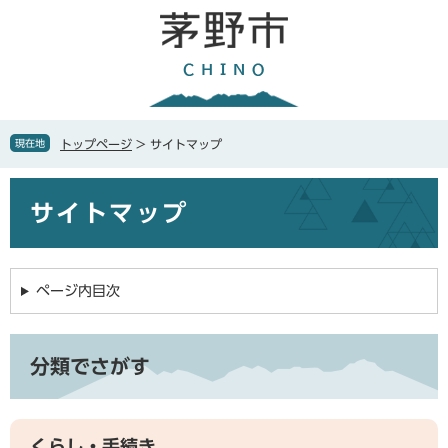
ペ
メ
ー
ニ
ジ
ュ
の
ー
先
を
頭
飛
で
ば
現在地
トップページ
>
サイトマップ
す
し
。
て
本
本
サイトマップ
文
文
へ
ページ内目次
分類でさがす
くらし・手続き