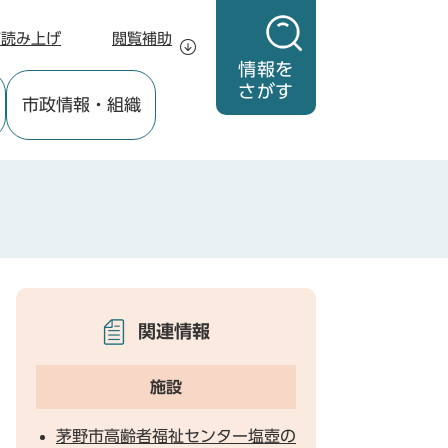
声読み上げ
閲覧補助
情報を
さがす
市政情報
・組織
関連情報
施設
茅野市高齢者福祉センター塩壺の