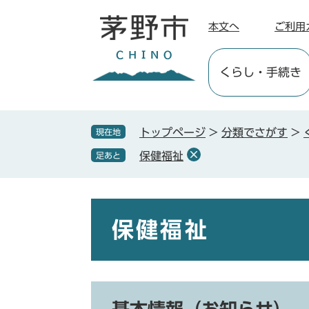
ペ
メ
ー
ニ
本文へ
ご利用
ジ
ュ
の
ー
くらし
・手続き
先
を
頭
飛
で
ば
す
し
トップページ
>
分類でさがす
>
現在地
。
て
保健福祉
足あと
本
文
へ
本
文
保健福祉