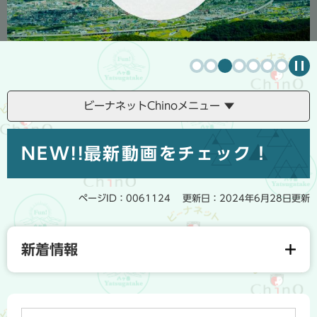
ス
ス
ラ
ラ
イ
イ
ド
ド
停
止
ビーナネットChinoメニュー
本
NEW!!最新動画をチェック！
文
ページID：0061124
更新日：2024年6月28日更新
新着情報