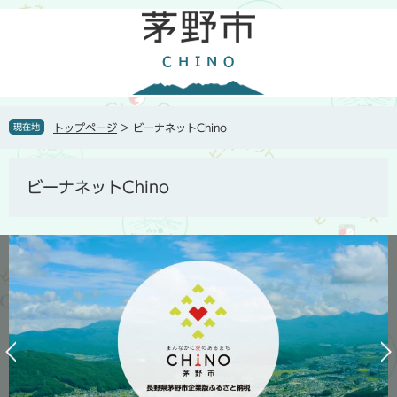
ペ
メ
ー
ニ
ジ
ュ
の
ー
先
を
頭
飛
で
ば
現在地
トップページ
>
ビーナネットChino
す
し
。
て
本
ビーナネットChino
文
へ
前
次
の
の