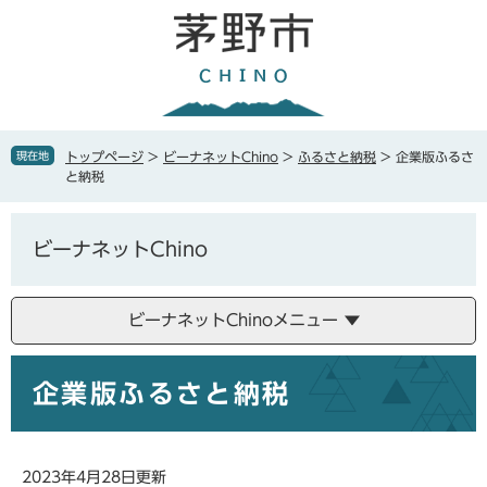
ペ
メ
ー
ニ
ジ
ュ
の
ー
先
を
頭
飛
で
ば
現在地
トップページ
>
ビーナネットChino
>
ふるさと納税
>
企業版ふるさ
す
し
と納税
。
て
本
文
ビーナネットChino
へ
ビーナネットChinoメニュー
本
企業版ふるさと納税
文
2023年4月28日更新