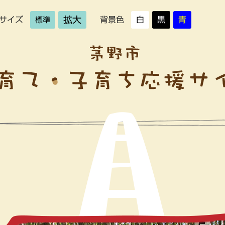
拡大
サイズ
背景色
白
黒
青
標準