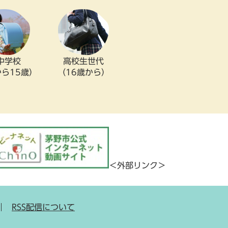
中学校
高校生世代
から15歳）
（16歳から）
＜外部リンク＞
RSS配信について