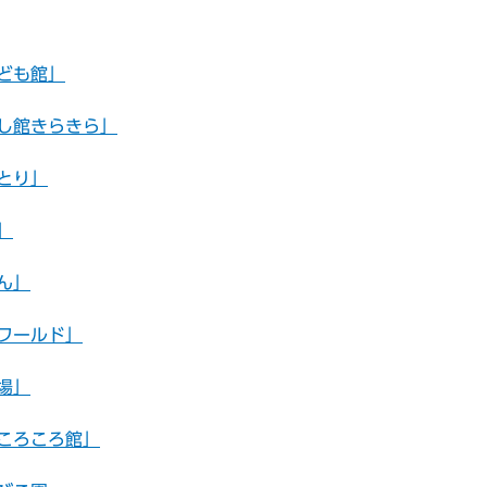
ども館」
し館きらきら」
とり」
」
ん」
ワールド」
場」
ころころ館」