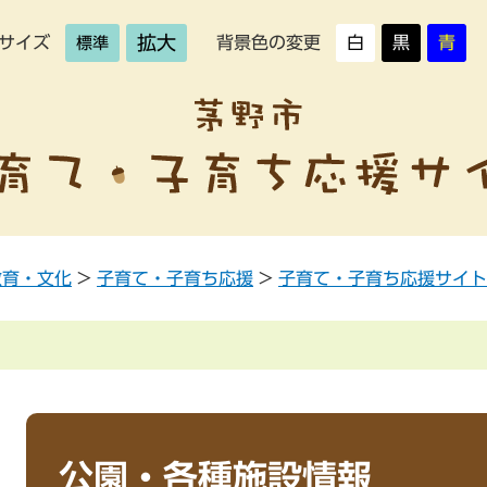
拡大
サイズ
背景色の変更
白
黒
青
標準
教育・文化
>
子育て・子育ち応援
>
子育て・子育ち応援サイト
公園・各種施設情報