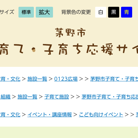
拡大
サイズ
背景色の変更
白
黒
青
標準
教育・文化
>
施設一覧
>
0123広場
>
>
茅野市子育て・子育
・組織
>
施設一覧
>
子育て施設
>
>
茅野市子育て・子育ち応
教育・文化
>
イベント・講座情報
>
こども向けイベント
>
>