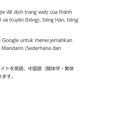
gle để dịch trang web của thành
 và truyền thống), tiếng Hàn, tiếng
n Google untuk menerjemahkan
, Mandarin (Sederhana dan
ブサイトを英語、中国語（簡体字・繁体
きます。