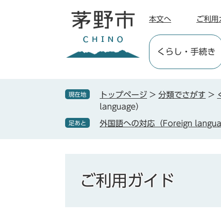
ペ
メ
ー
ニ
本文へ
ご利用
ジ
ュ
の
ー
くらし
・手続き
先
を
頭
飛
で
ば
す
し
トップページ
>
分類でさがす
>
現在地
。
て
language）
本
外国語への対応（Foreign langu
足あと
文
へ
ご利用ガイド