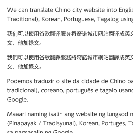
We can translate Chino city website into Englis
Traditional), Korean, Portuguese, Tagalog using
我们可以使用谷歌翻译服务将奇诺城市网站翻译成英
文，他加禄文。
我們可以使用谷歌翻譯服務將奇諾城市網站翻譯成英
文，他加祿文。
Podemos traduzir o site da cidade de Chino par
tradicional), coreano, português e tagalo usa
Google.
Maaari naming isalin ang website ng lungsod n
(Pinapayak / Tradisyunal), Korean, Portuges, 
sa pagsasalin ng Google.