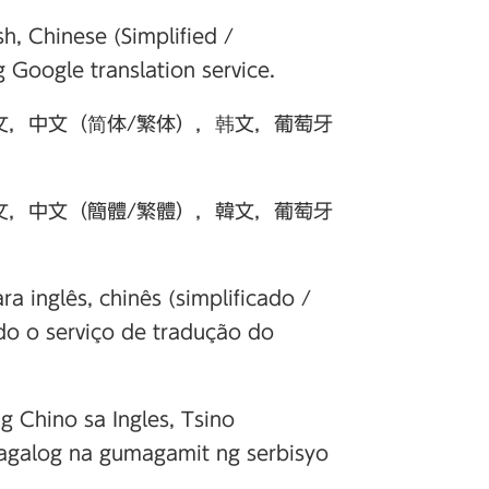
h, Chinese (Simplified /
 Google translation service.
文，中文（简体/繁体），韩文，葡萄牙
文，中文（簡體/繁體），韓文，葡萄牙
a inglês, chinês (simplificado /
ndo o serviço de tradução do
g Chino sa Ingles, Tsino
Tagalog na gumagamit ng serbisyo