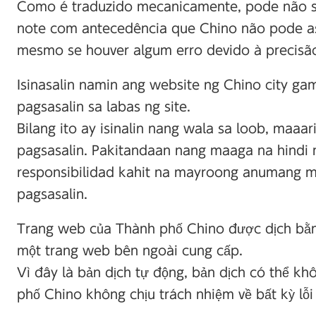
Como é traduzido mecanicamente, pode não ser
note com antecedência que Chino não pode as
mesmo se houver algum erro devido à precisã
Isinasalin namin ang website ng Chino city gam
pagsasalin sa labas ng site.
Bilang ito ay isinalin nang wala sa loob, maaar
pagsasalin. Pakitandaan nang maaga na hind
responsibilidad kahit na mayroong anumang m
pagsasalin.
Trang web của Thành phố Chino được dịch bằng
một trang web bên ngoài cung cấp.
Vì đây là bản dịch tự động, bản dịch có thể kh
phố Chino không chịu trách nhiệm về bất kỳ lỗi