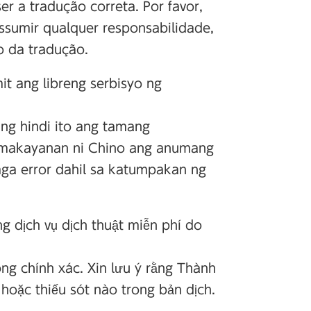
 a tradução correta. Por favor,
sumir qualquer responsabilidade,
o da tradução.
it ang libreng serbisyo ng
ing hindi ito ang tamang
i makayanan ni Chino ang anumang
ga error dahil sa katumpakan ng
 dịch vụ dịch thuật miễn phí do
ông chính xác. Xin lưu ý rằng Thành
 hoặc thiếu sót nào trong bản dịch.