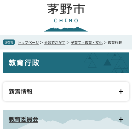
ペ
メ
ー
ニ
ジ
ュ
の
ー
先
を
頭
飛
で
ば
現在地
トップページ
>
分類でさがす
>
子育て・教育・文化
>
教育行政
す
し
。
て
本
本
教育行政
文
文
へ
新着情報
教育委員会