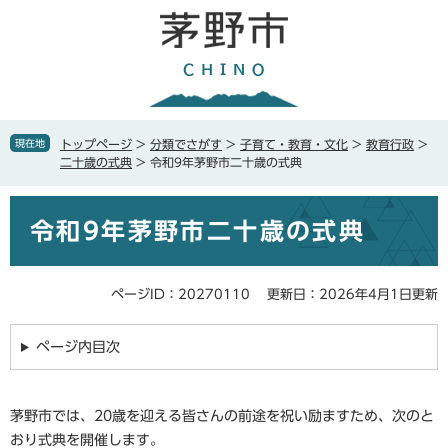
ペ
メ
ー
ニ
ジ
ュ
の
ー
先
を
頭
飛
で
ば
現在地
トップページ
>
分類でさがす
>
子育て・教育・文化
>
教育行政
>
す
し
二十歳の式典
>
令和9年茅野市二十歳の式典
。
て
本
本
文
令和9年茅野市二十歳の式典
文
へ
ページID：20270110
更新日：2026年4月1日更新
ページ内目次
茅野市では、20歳を迎える皆さんの前途を祝い励ますため、次のと
おり式典を開催します。