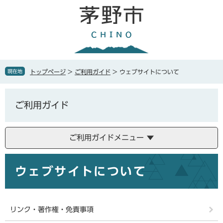
ペ
メ
ー
ニ
ジ
ュ
の
ー
先
を
頭
飛
で
ば
現在地
トップページ
>
ご利用ガイド
>
ウェブサイトについて
す
し
。
て
本
ご利用ガイド
文
へ
ご利用ガイドメニュー
本
ウェブサイトについて
文
リンク・著作権・免責事項