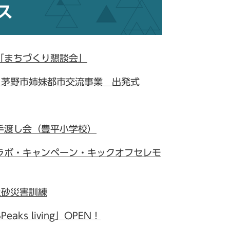
ス
「まちづくり懇談会」
・茅野市姉妹都市交流事業 出発式
手渡し会（豊平小学校）
ラボ・キャンペーン・キックオフセレモ
土砂災害訓練
ks living」OPEN！