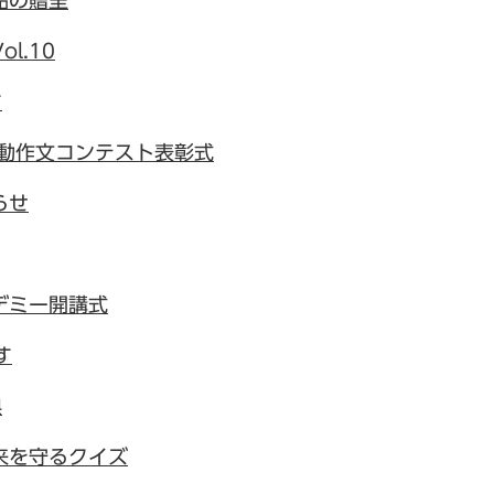
品の贈呈
l.10
す
運動作文コンテスト表彰式
らせ
デミー開講式
す
典
来を守るクイズ