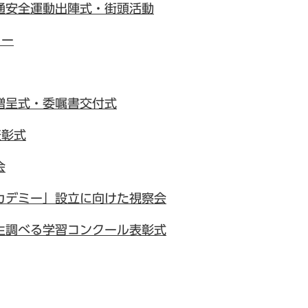
通安全運動出陣式・街頭活動
ュー
贈呈式・委嘱書交付式
表彰式
会
カデミー」設立に向けた視察会
生調べる学習コンクール表彰式