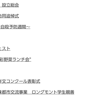
」設立総会
合同追悼式
～自殺予防週間～
ェスト
彩野菜ランチ会”
作文コンクール表彰式
妹都市交流事業 ロングモント学生親善