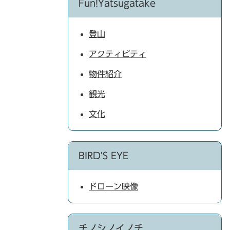
Fun!Yatsugatake
登山
アクティビティ
物件紹介
観光
文化
BIRD'S EYE
ドローン映像
チノシノイノチ