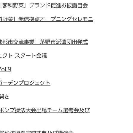
「蓼科野菜」ブランド促進お披露目会
科野菜」発信拠点オープニングセレモニ
妹都市交流事業 茅野市派遣団出発式
ェクト スタート会議
l.9
ガーデンプロジェクト
開き
防ポンプ操法大会出場チーム選考会及び