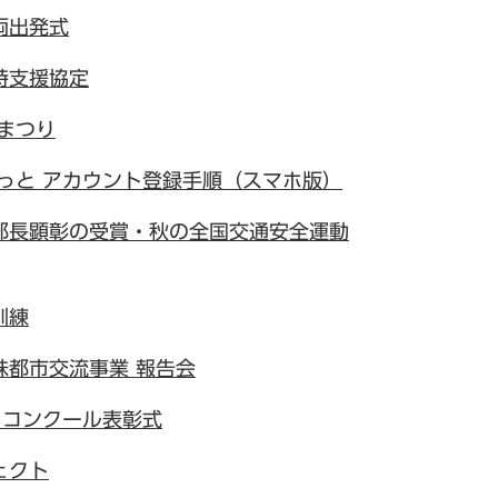
両出発式
時支援協定
まつり
っと アカウント登録手順（スマホ版）
部長顕彰の受賞・秋の全国交通安全運動
訓練
妹都市交流事業 報告会
フコンクール表彰式
ェクト