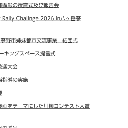
部顕彰の授賞式及び報告会
Rally Challnge 2026 in八ヶ岳茅
・茅野市姉妹都市交流事業 結団式
ワーキングスペース提言式
歓迎大会
当指導の実施
要
同参画をテーマにした川柳コンテスト入賞