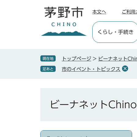
ペ
メ
ー
ニ
本文へ
ご利用
ジ
ュ
の
ー
くらし
・手続き
先
を
頭
飛
で
ば
す
し
トップページ
>
ビーナネットChi
現在地
。
て
市のイベント・トピックス
足あと
本
文
へ
ビーナネットChino