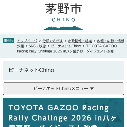
ペ
メ
ー
ニ
ジ
ュ
の
ー
先
を
頭
飛
で
ば
現在地
トップページ
>
分類でさがす
>
市政情報・組織
>
広報・広聴・情報
す
し
公開
>
SNS・映像
>
ビーナネットChino
>
TOYOTA GAZOO
。
て
Racing Rally Challnge 2026 in八ヶ岳茅野 ダイジェスト映像
本
文
へ
ビーナネットChino
ビーナネットChinoメニュー
本
TOYOTA GAZOO Racing
文
Rally Challnge 2026 in八ヶ