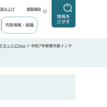
声読み上げ
閲覧補助
情報を
さがす
市政情報
・組織
ナネットChino
>
令和7年新春市長インタ