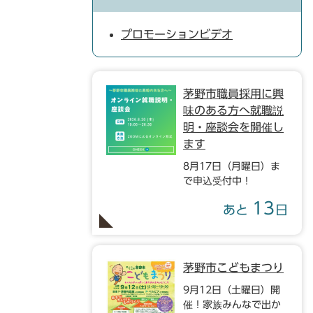
プロモーションビデオ
茅野市職員採用に興
味のある方へ就職説
明・座談会を開催し
ます
8月17日（月曜日）ま
で申込受付中！
13
あと
日
茅野市こどもまつり
9月12日（土曜日）開
催！家族みんなで出か