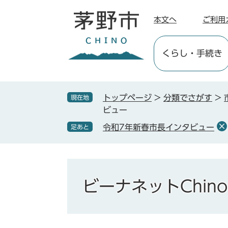
ペ
メ
ー
ニ
本文へ
ご利用
ジ
ュ
の
ー
くらし
・手続き
先
を
頭
飛
で
ば
す
し
トップページ
>
分類でさがす
>
現在地
。
て
ビュー
本
令和7年新春市長インタビュー
足あと
文
へ
ビーナネットChino