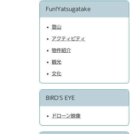
Fun!Yatsugatake
登山
アクティビティ
物件紹介
観光
文化
BIRD'S EYE
ドローン映像