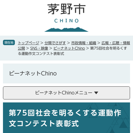
ペ
メ
ー
ニ
ジ
ュ
の
ー
先
を
頭
飛
で
ば
現在地
トップページ
>
分類でさがす
>
市政情報・組織
>
広報・広聴・情報
す
し
公開
>
SNS・映像
>
ビーナネットChino
>
第75回社会を明るくす
。
て
る運動作文コンテスト表彰式
本
文
へ
ビーナネットChino
ビーナネットChinoメニュー
本
第75回社会を明るくする運動作
文
文コンテスト表彰式