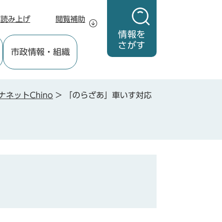
声読み上げ
閲覧補助
情報を
さがす
市政情報
・組織
ナネットChino
>
「のらざあ」車いす対応