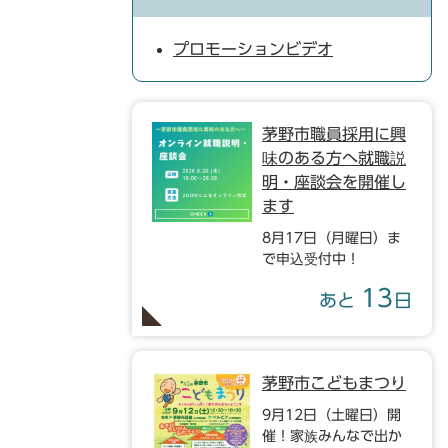
プロモーションビデオ
茅野市職員採用に興
味のある方へ就職説
明・座談会を開催し
ます
8月17日（月曜日）ま
で申込受付中！
13
あと
日
茅野市こどもまつり
9月12日（土曜日）開
催！家族みんなで出か