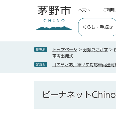
ペ
メ
ー
ニ
本文へ
ご利用
ジ
ュ
の
ー
くらし
・手続き
先
を
頭
飛
で
ば
す
し
トップページ
>
分類でさがす
>
現在地
。
て
車両出発式
本
「のらざあ」車いす対応車両出発
足あと
文
へ
ビーナネットChino