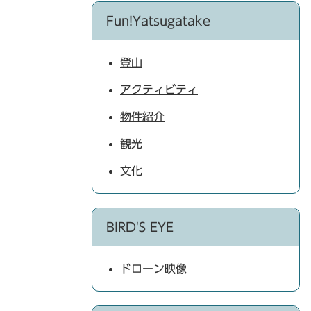
Fun!Yatsugatake
登山
アクティビティ
物件紹介
観光
文化
BIRD'S EYE
ドローン映像