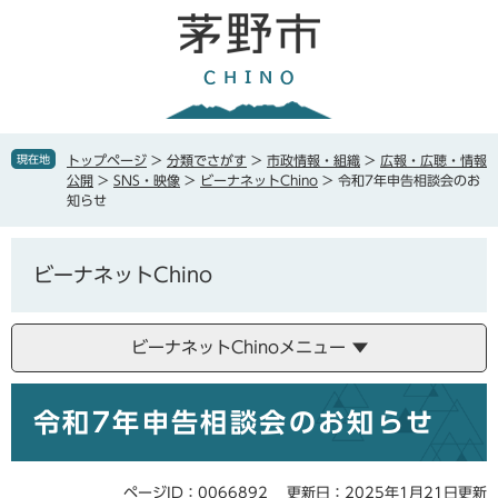
ペ
メ
ー
ニ
ジ
ュ
の
ー
先
を
頭
飛
で
ば
現在地
トップページ
>
分類でさがす
>
市政情報・組織
>
広報・広聴・情報
す
し
公開
>
SNS・映像
>
ビーナネットChino
>
令和7年申告相談会のお
。
て
知らせ
本
文
へ
ビーナネットChino
ビーナネットChinoメニュー
本
令和7年申告相談会のお知らせ
文
ページID：0066892
更新日：2025年1月21日更新