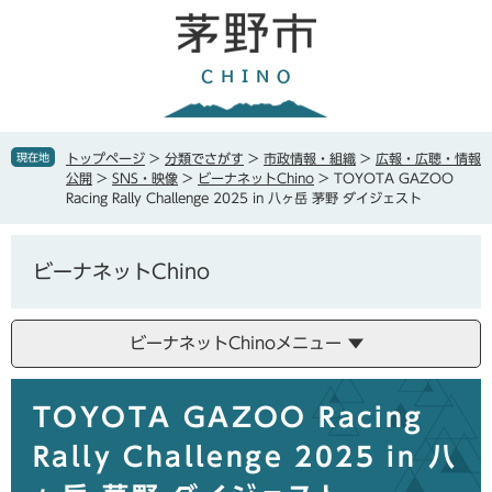
ペ
メ
ー
ニ
ジ
ュ
の
ー
先
を
頭
飛
で
ば
現在地
トップページ
>
分類でさがす
>
市政情報・組織
>
広報・広聴・情報
す
し
公開
>
SNS・映像
>
ビーナネットChino
>
TOYOTA GAZOO
。
て
Racing Rally Challenge 2025 in 八ヶ岳 茅野 ダイジェスト
本
文
へ
ビーナネットChino
ビーナネットChinoメニュー
本
TOYOTA GAZOO Racing
文
Rally Challenge 2025 in 八