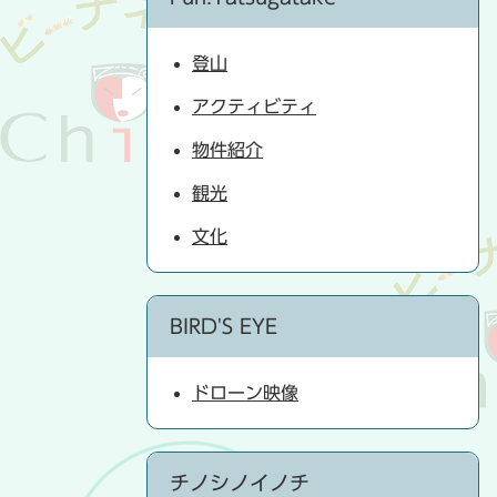
登山
アクティビティ
物件紹介
観光
文化
BIRD'S EYE
ドローン映像
チノシノイノチ