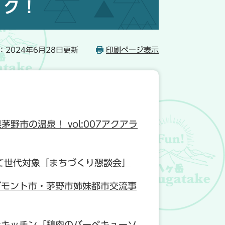
ック！
：2024年6月28日更新
印刷ページ表示
野県茅野市の温泉！ vol:007アクアラ
て世代対象「まちづくり懇談会」
グモント市・茅野市姉妹都市交流事
★キッチン「鶏肉のバーベキューソ