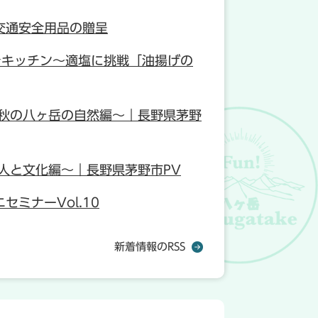
交通安全用品の贈呈
★キッチン～適塩に挑戦「油揚げの
～秋の八ヶ岳の自然編～｜長野県茅野
人と文化編～｜長野県茅野市PV
セミナーVol.10
新着情報のRSS