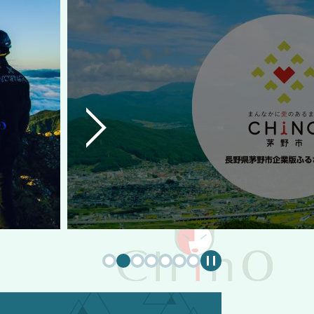
次
の
ス
ラ
イ
ド
停
止