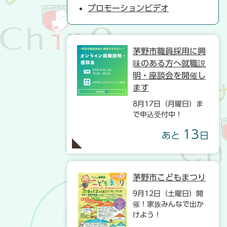
プロモーションビデオ
茅野市職員採用に興
味のある方へ就職説
明・座談会を開催し
ます
8月17日（月曜日）ま
で申込受付中！
13
あと
日
茅野市こどもまつり
9月12日（土曜日）開
催！家族みんなで出か
けよう！