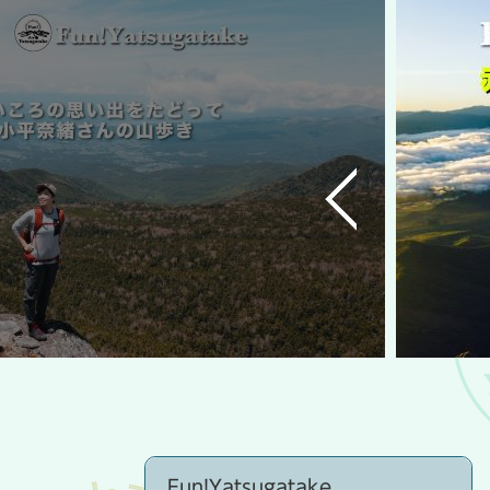
前
の
ス
ラ
イ
ド
Fun!Yatsugatake