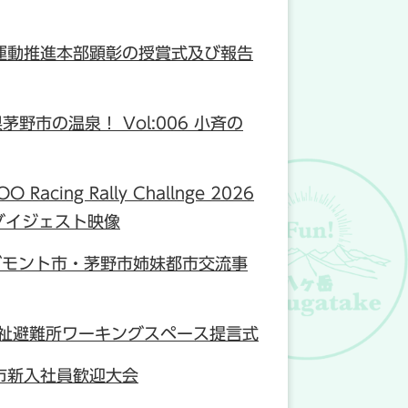
運動推進本部顕彰の授賞式及び報告
県茅野市の温泉！ Vol:006 小斉の
 Racing Rally Challnge 2026
ダイジェスト映像
グモント市・茅野市姉妹都市交流事
福祉避難所ワーキングスペース提言式
市新入社員歓迎大会