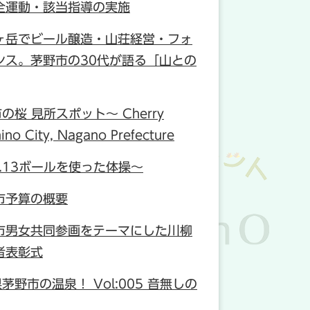
全運動・該当指導の実施
ヶ岳でビール醸造・山荘経営・フォ
ンス。茅野市の30代が語る「山との
市の桜 見所スポット〜 Cherry
ino City, Nagano Prefecture
l.13ボールを使った体操～
市予算の概要
野市男女共同参画をテーマにした川柳
者表彰式
県茅野市の温泉！ Vol:005 音無しの