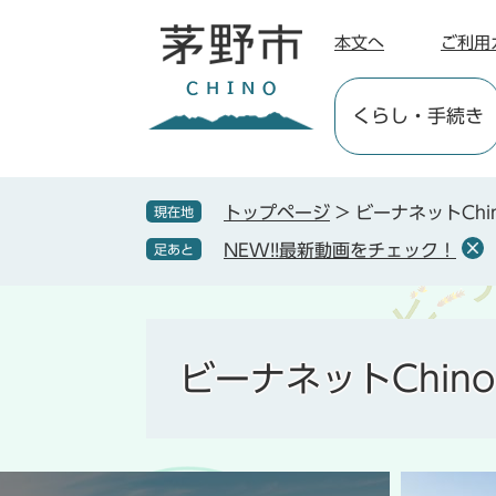
ペ
メ
ー
ニ
本文へ
ご利用
ジ
ュ
の
ー
くらし
・手続き
先
を
頭
飛
で
ば
す
し
トップページ
>
ビーナネットChi
現在地
。
て
NEW!!最新動画をチェック！
足あと
本
文
へ
ビーナネットChino