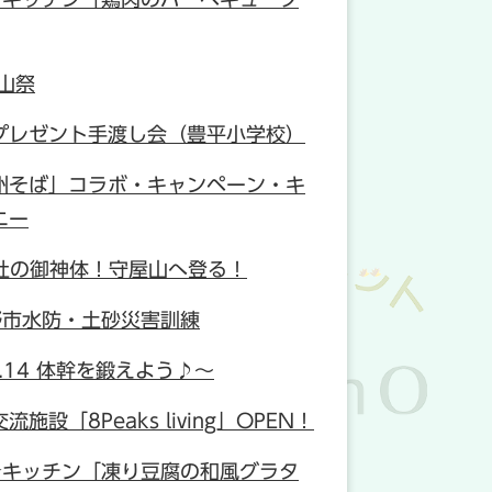
山祭
プレゼント手渡し会（豊平小学校）
州そば」コラボ・キャンペーン・キ
ニー
大社の御神体！守屋山へ登る！
野市水防・土砂災害訓練
.14 体幹を鍛えよう♪～
施設「8Peaks living」OPEN！
★キッチン「凍り豆腐の和風グラタ