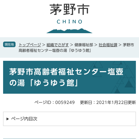
ペ
メ
ー
ニ
ジ
ュ
の
ー
先
を
頭
飛
で
ば
現在地
トップページ
>
組織でさがす
>
健康福祉部
>
社会福祉課
>
茅野市
す
し
高齢者福祉センター塩壺の湯「ゆうゆう館」
。
て
本
本
文
茅野市高齢者福祉センター塩壺
文
へ
の湯「ゆうゆう館」
ページID：0059249
更新日：2021年1月22日更新
ページ内目次