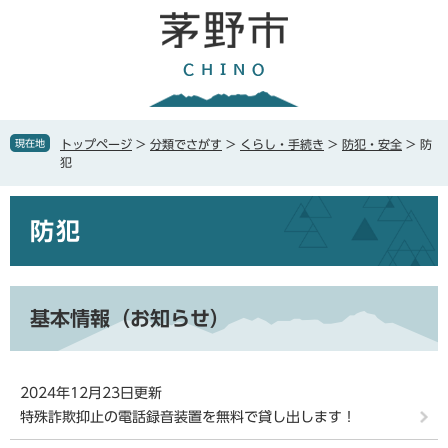
ペ
メ
ー
ニ
ジ
ュ
の
ー
先
を
頭
飛
で
ば
現在地
トップページ
>
分類でさがす
>
くらし・手続き
>
防犯・安全
>
防
す
し
犯
。
て
本
本
文
防犯
文
へ
基本情報（お知らせ）
2024年12月23日更新
特殊詐欺抑止の電話録音装置を無料で貸し出します！