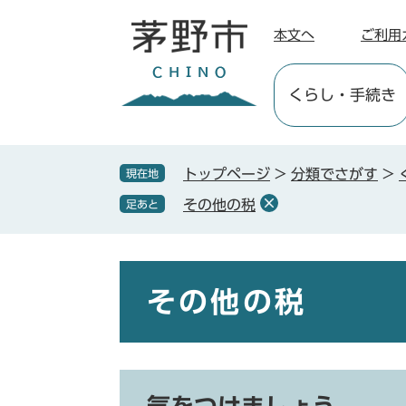
ペ
メ
ー
ニ
本文へ
ご利用
ジ
ュ
の
ー
くらし
・手続き
先
を
頭
飛
で
ば
す
し
トップページ
>
分類でさがす
>
現在地
。
て
その他の税
足あと
本
文
へ
本
文
その他の税