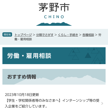
ペ
メ
ー
ニ
ジ
ュ
の
ー
先
を
頭
飛
で
ば
現在地
トップページ
>
分類でさがす
>
くらし・手続き
>
各種相談
>
労
す
し
働・雇用相談
。
て
本
本
文
労働・雇用相談
文
へ
おすすめ情報
2023年10月18日更新
【学生・学校関係者等のみなさまへ】インターンシップ等の受
入企業をご紹介しています。