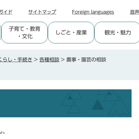
ガイド
サイトマップ
Foreign languages
音
子育て
・教育
しごと
・産業
観光
・魅力
・文化
くらし・手続き
>
各種相談
>
農事・園芸の相談
ん。