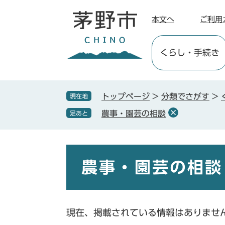
ペ
メ
ー
ニ
本文へ
ご利用
ジ
ュ
の
ー
くらし
・手続き
先
を
頭
飛
で
ば
す
し
トップページ
>
分類でさがす
>
現在地
。
て
農事・園芸の相談
足あと
本
文
へ
本
文
農事・園芸の相談
現在、掲載されている情報はありませ