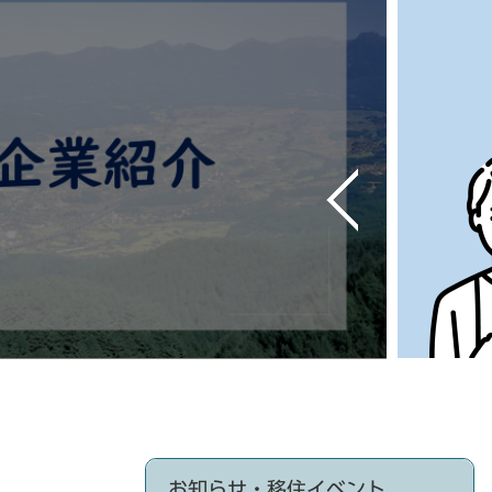
前
の
ス
ラ
イ
ド
お知らせ・移住イベント