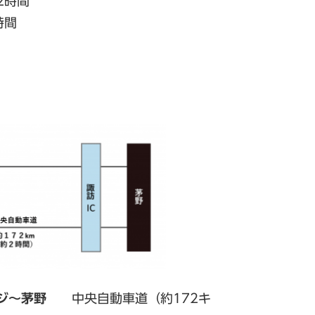
2時間
時間
ジ～茅野
中央自動車道（約172キ