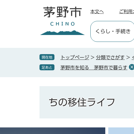
ペ
メ
ー
ニ
本文へ
ご利用
ジ
ュ
の
ー
くらし
・手続き
先
を
頭
飛
で
ば
す
し
トップページ
>
分類でさがす
>
現在地
。
て
茅野市を知る 茅野市で暮らす
足あと
本
文
へ
ちの移住ライフ