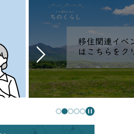
次
の
ス
ラ
イ
ド
停
止