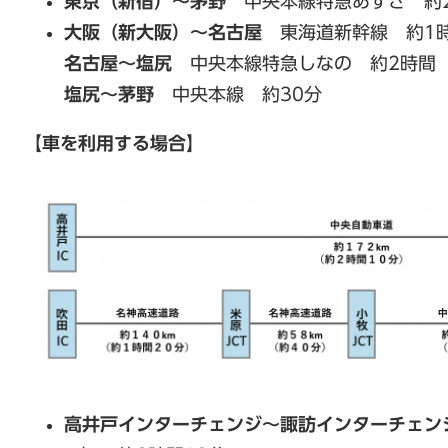
東京（新宿）～茅野
中央本線特急あずさ 約
大阪（新大阪）～名古屋
東海道新幹線 約1
名古屋～塩尻
中央本線特急しなの 約2時間
塩尻～茅野
中央本線 約30分
【車を利用する場合】
高井戸インターチェンジ～諏訪インターチェン