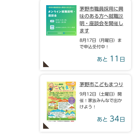
茅野市職員採用に興
味のある方へ就職説
明・座談会を開催し
ます
8月17日（月曜日）ま
で申込受付中！
11
あと
日
茅野市こどもまつり
9月12日（土曜日）開
催！家族みんなで出か
けよう！
34
あと
日