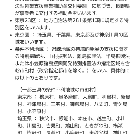
決型創業支援事業補助金交付要綱」に基づき、長野県
が事業者に交付する補助金をいいます。
東京23区 ： 地方自治法第281条第1項に規定する特
別区をいいます。
東京圏 ： 埼玉県、千葉県、東京都及び神奈川県の区
域をいいます。
条件不利地域 ： 過疎地域の持続的発展の支援に関す
る特別措置法、山村振興法、離島振興法、半島振興法
または小笠原諸島振興開発特別措置法の指定区域を含
む市町村（政令指定都市を除く。）をいい、具体的に
は以下のとおりです。
【一都三県の条件不利地域の市町村】
東京都 ： 檜原村、奥多摩町、大島町、利島村、新島
村、神津島村、三宅村、御蔵島村、八丈町、青ケ島
村、小笠原村
埼玉県 ： 秩父市、飯能市、本庄市、越生町、小川
町、川島町、吉見町、鳩山町、ときがわ町、横瀬
町、皆野町、長瀞町、小鹿野町、東秩父村、神川町