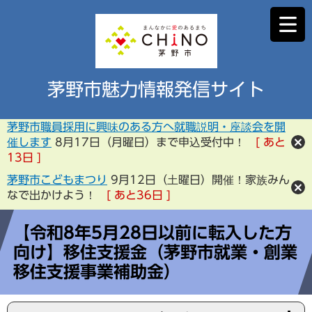
茅野市魅力情報発信サイト
茅野市職員採用に興味のある方へ就職説明・座談会を開
催します
8月17日（月曜日）まで申込受付中！
あと
13
日
茅野市こどもまつり
9月12日（土曜日）開催！家族みん
なで出かけよう！
あと
36
日
【令和8年5月28日以前に転入した方
向け】移住支援金（茅野市就業・創業
移住支援事業補助金）