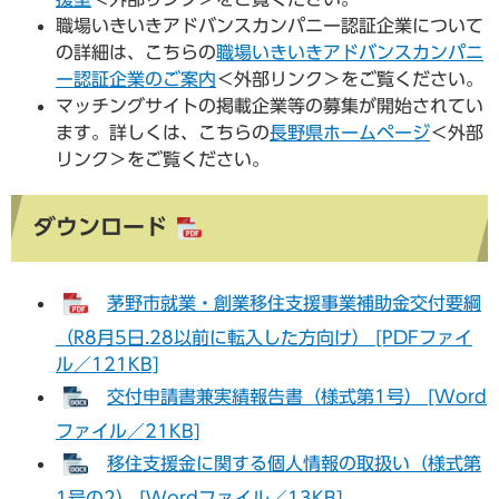
職場いきいきアドバンスカンパニー認証企業について
の詳細は、こちらの
職場いきいきアドバンスカンパニ
ー認証企業のご案内
＜外部リンク＞
をご覧ください。
マッチングサイトの掲載企業等の募集が開始されてい
ます。詳しくは、こちらの
長野県ホームページ
＜外部
リンク＞
をご覧ください。
ダウンロード
茅野市就業・創業移住支援事業補助金交付要綱
（R8月5日.28以前に転入した方向け） [PDFファイ
ル／121KB]
交付申請書兼実績報告書（様式第1号） [Word
ファイル／21KB]
移住支援金に関する個人情報の取扱い（様式第
1号の2） [Wordファイル／13KB]