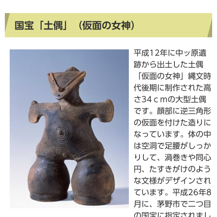
国宝「土偶」（仮面の女神）
平成12年に中ッ原遺
跡から出土した土偶
「仮面の女神」縄文時
代後期に制作された高
さ34ｃｍの大型土偶
です。顔部に逆三角形
の仮面を付けた造りに
なっています。体の中
は空洞で足腰がしっか
りして、渦巻きや同心
円、たすきがけのよう
な文様がデザインされ
ています。平成26年8
月に、茅野市で二つ目
の国宝に指定されまし