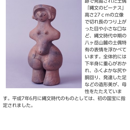
跡で発掘された土偶
「縄文のビーナス」
高さ27ｃｍの立像
で切れ長のつり上が
った目や小さな口な
ど、縄文時代中期の
八ヶ岳山麓の土偶特
有の表情を浮かべて
います。全体的には
下半身に重心がおか
れ、ふくよかな尻や
胴回り、発達した足
などの造形美が、母
性をたたえていま
す。平成7年6月に縄文時代のものとしては、初の国宝に指
定されました。