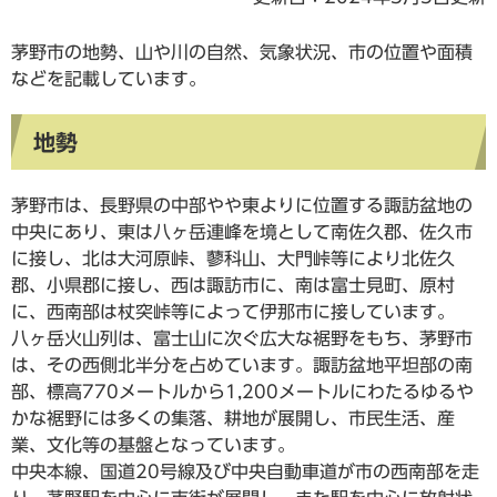
茅野市の地勢、山や川の自然、気象状況、市の位置や面積
などを記載しています。
地勢
茅野市は、長野県の中部やや東よりに位置する諏訪盆地の
中央にあり、東は八ヶ岳連峰を境として南佐久郡、佐久市
に接し、北は大河原峠、蓼科山、大門峠等により北佐久
郡、小県郡に接し、西は諏訪市に、南は富士見町、原村
に、西南部は杖突峠等によって伊那市に接しています。
八ヶ岳火山列は、富士山に次ぐ広大な裾野をもち、茅野市
は、その西側北半分を占めています。諏訪盆地平坦部の南
部、標高770メートルから1,200メートルにわたるゆるや
かな裾野には多くの集落、耕地が展開し、市民生活、産
業、文化等の基盤となっています。
中央本線、国道20号線及び中央自動車道が市の西南部を走