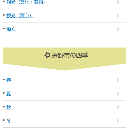
観光（文化・芸術）
観光（買う）
働く
茅野市の四季
春
夏
秋
冬