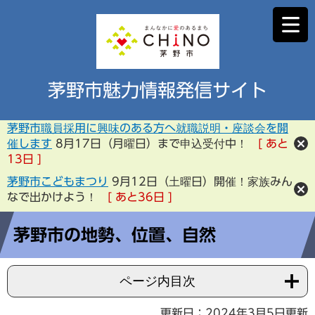
茅野市魅力情報発信サイト
茅野市職員採用に興味のある方へ就職説明・座談会を開
催します
8月17日（月曜日）まで申込受付中！
あと
13
日
茅野市こどもまつり
9月12日（土曜日）開催！家族みん
なで出かけよう！
あと
36
日
茅野市の地勢、位置、自然
ページ内目次
更新日：2024年3月5日更新