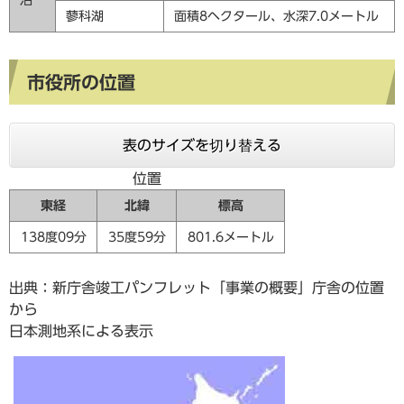
沼
蓼科湖
面積8ヘクタール、水深7.0メートル
市役所の位置
表のサイズを切り替える
位置
東経
北緯
標高
138度09分
35度59分
801.6メートル
出典：新庁舎竣工パンフレット「事業の概要」庁舎の位置
から
日本測地系による表示