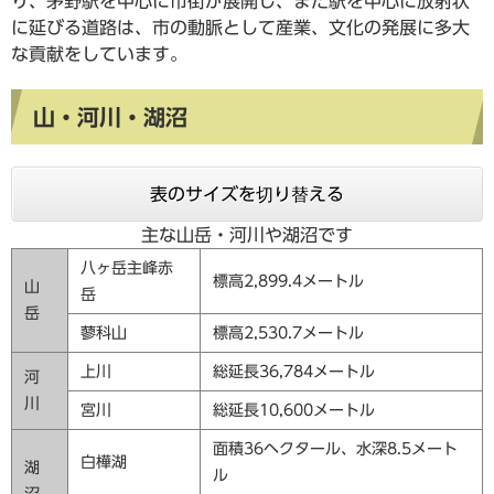
り、茅野駅を中心に市街が展開し、また駅を中心に放射状
に延びる道路は、市の動脈として産業、文化の発展に多大
な貢献をしています。
山・河川・湖沼
表のサイズを切り替える
主な山岳・河川や湖沼です
八ヶ岳主峰赤
標高2,899.4メートル
山
岳
岳
蓼科山
標高2,530.7メートル
上川
総延長36,784メートル
河
川
宮川
総延長10,600メートル
面積36ヘクタール、水深8.5メート
白樺湖
湖
ル