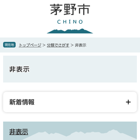
ペ
メ
ー
ニ
ジ
ュ
の
ー
先
を
頭
飛
で
ば
現在地
トップページ
>
分類でさがす
>
非表示
す
し
。
て
本
本
文
非表示
文
へ
新着情報
非表示