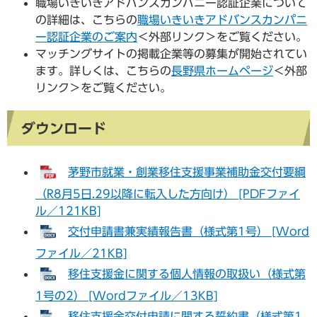
職場いきいきアドバンスカンパニー認証企業について
の詳細は、こちらの
職場いきいきアドバンスカンパニ
ー認証企業のご案内
＜外部リンク＞
をご覧ください。
マッチングサイトの掲載企業等の募集が開始されてい
ます。詳しくは、こちらの
長野県ホームページ
＜外部
リンク＞
をご覧ください。
ダウンロード
茅野市就業・創業移住支援事業補助金交付要綱
（R8月5日.29以降に転入した方向け） [PDFファイ
ル／121KB]
交付申請書兼実績報告書（様式第1号） [Word
ファイル／21KB]
移住支援金に関する個人情報の取扱い（様式第
1号の2） [Wordファイル／13KB]
移住支援金交付申請に関する誓約書（様式第1