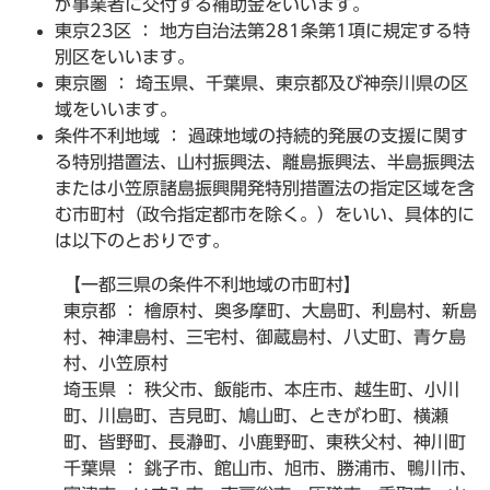
が事業者に交付する補助金をいいます。
東京23区 ： 地方自治法第281条第1項に規定する特
別区をいいます。
東京圏 ： 埼玉県、千葉県、東京都及び神奈川県の区
域をいいます。
条件不利地域 ： 過疎地域の持続的発展の支援に関す
る特別措置法、山村振興法、離島振興法、半島振興法
または小笠原諸島振興開発特別措置法の指定区域を含
む市町村（政令指定都市を除く。）をいい、具体的に
は以下のとおりです。
【一都三県の条件不利地域の市町村】
東京都 ： 檜原村、奥多摩町、大島町、利島村、新島
村、神津島村、三宅村、御蔵島村、八丈町、青ケ島
村、小笠原村
埼玉県 ： 秩父市、飯能市、本庄市、越生町、小川
町、川島町、吉見町、鳩山町、ときがわ町、横瀬
町、皆野町、長瀞町、小鹿野町、東秩父村、神川町
千葉県 ： 銚子市、館山市、旭市、勝浦市、鴨川市、