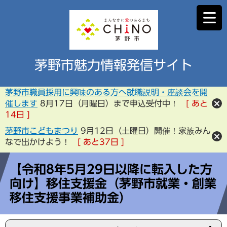
茅野市魅力情報発信サイト
茅野市職員採用に興味のある方へ就職説明・座談会を開
催します
8月17日（月曜日）まで申込受付中！
あと
14
日
茅野市こどもまつり
9月12日（土曜日）開催！家族みん
なで出かけよう！
あと
37
日
【令和8年5月29日以降に転入した方
向け】移住支援金（茅野市就業・創業
移住支援事業補助金）