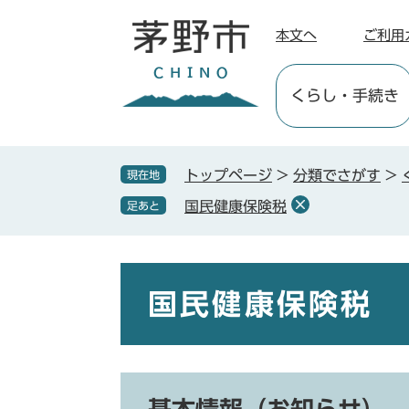
ペ
メ
ー
ニ
本文へ
ご利用
ジ
ュ
の
ー
くらし
・手続き
先
を
頭
飛
で
ば
す
し
トップページ
>
分類でさがす
>
現在地
。
て
国民健康保険税
足あと
本
文
へ
本
文
国民健康保険税