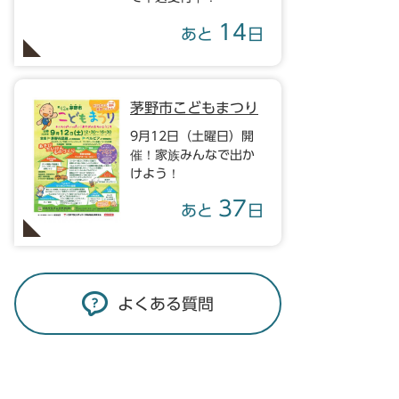
14
あと
日
茅野市こどもまつり
9月12日（土曜日）開
催！家族みんなで出か
けよう！
37
あと
日
よくある質問