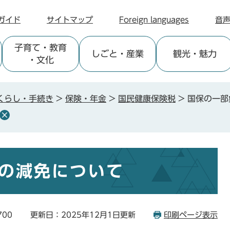
ガイド
サイトマップ
Foreign languages
音
子育て
・教育
しごと
・産業
観光
・魅力
・文化
くらし・手続き
>
保険・年金
>
国民健康保険税
>
国保の一部
の減免について
700
更新日：2025年12月1日更新
印刷ページ表示