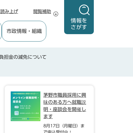
声読み上げ
閲覧補助
情報を
さがす
市政情報
・組織
負担金の減免について
茅野市職員採用に興
味のある方へ就職説
明・座談会を開催し
ます
8月17日（月曜日）ま
で申込受付中！