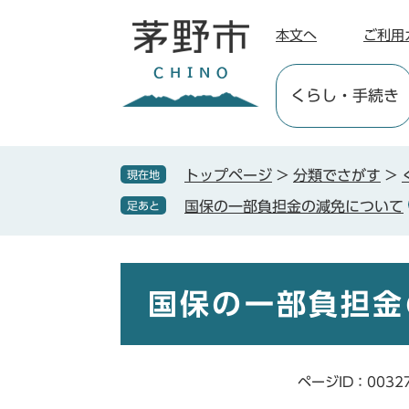
ペ
メ
ー
ニ
本文へ
ご利用
ジ
ュ
の
ー
くらし
・手続き
先
を
頭
飛
で
ば
す
し
トップページ
>
分類でさがす
>
現在地
。
て
国保の一部負担金の減免について
足あと
本
文
へ
本
文
国保の一部負担金
ページID：0032