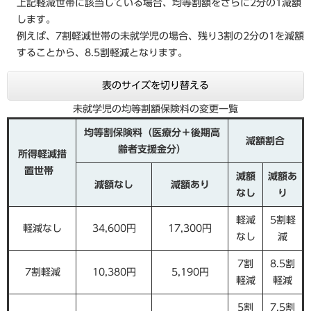
上記軽減世帯に該当している場合、均等割額をさらに2分の1減額
します。
例えば、7割軽減世帯の未就学児の場合、残り3割の2分の1を減額
することから、8.5割軽減となります。
表のサイズを切り替える
未就学児の均等割額保険料の変更一覧
均等割保険料（医療分＋後期高
減額割合
齢者支援金分）
所得軽減措
置世帯
減額
減額あ
減額なし
減額あり
なし
り
軽減
5割軽
軽減なし
34,600円
17,300円
なし
減
7割
8.5割
7割軽減
10,380円
5,190円
軽減
軽減
5割
7.5割