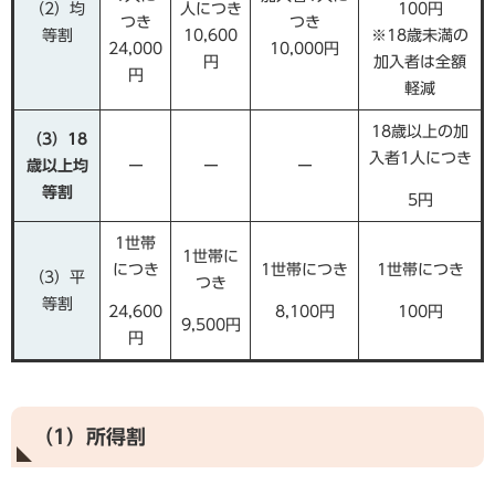
（2）均
人につき
100円
つき
つき
等割
10,600
※18歳未満の
24,000
10,000円
円
加入者は全額
円
軽減
18歳以上の加
（3）18
入者1人につき
歳以上均
ー
ー
ー
等割
5円
1世帯
1世帯に
につき
1世帯につき
1世帯につき
（3）平
つき
等割
24,600
8,100円
100円
9,500円
円
（1）所得割