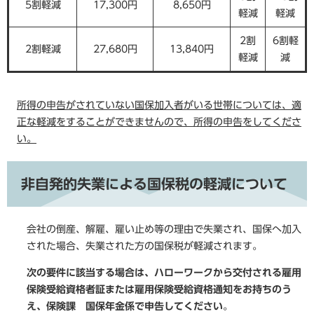
5割軽減
17,300円
8,650円
軽減
軽減
2割
6割軽
2割軽減
27,680円
13,840円
軽減
減
所得の申告がされていない国保加入者がいる世帯については、適
正な軽減をすることができませんので、所得の申告をしてくださ
い。
非自発的失業による国保税の軽減について
会社の倒産、解雇、雇い止め等の理由で失業され、国保へ加入
された場合、失業された方の国保税が軽減されます。
次の要件に該当する場合は、ハローワークから交付される雇用
保険受給資格者証または雇用保険受給資格通知をお持ちのう
え、保険課 国保年金係で申告してください
。