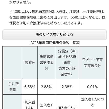
かかりません。
※40歳以上65歳未満の国保加入者は、介護分（＝介護保険料）
を国民健康保険税に含めて算出します。65歳以上になると、国
保税とは別に介護保険料を納めていただきます。
表のサイズを切り替える
令和8年度国民健康保険税 税率
介護分（40
後期高齢
歳以上65歳
子ども・子育
医療分
者支援金
未満
て支援金分
分
の方の介護
保険料）
（1）所
6.58％
2.88％
2.38％
0.01％
得割
加入者1人につ
加入者
加入者1
き
1人に
加入者1人に