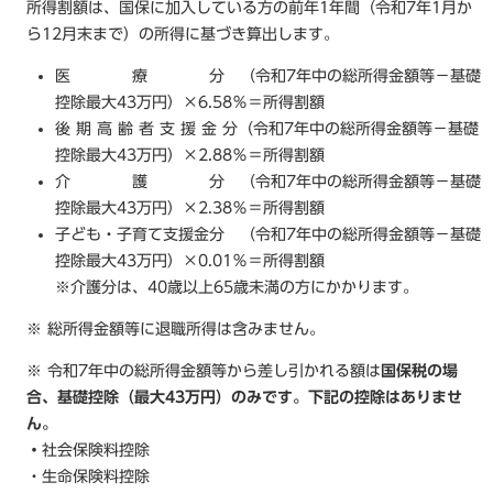
所得割額は、国保に加入している方の前年1年間（令和7年1月か
ら12月末まで）の所得に基づき算出します。
医 療 分 （令和7年中の総所得金額等－基礎
控除最大43万円）×6.58％＝所得割額
後 期 高 齢 者 支 援 金 分（令和7年中の総所得金額等－基礎
控除最大43万円）×2.88％＝所得割額
介 護 分 （令和7年中の総所得金額等－基礎
控除最大43万円）×2.38％＝所得割額
子ども・子育て支援金分 （令和7年中の総所得金額等－基礎
控除最大43万円）×0.01％＝所得割額
※介護分は、40歳以上65歳未満の方にかかります。
※ 総所得金額等に退職所得は含みません。
※ 令和7年中の総所得金額等から差し引かれる額は
国保税の場
合、基礎控除（最大43万円）のみです。下記の控除はありませ
ん。
・
社会保険料控除
・生命保険料控除