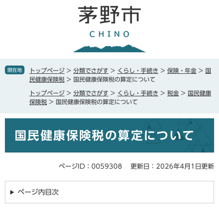
ペ
メ
ー
ニ
ジ
ュ
の
ー
先
を
頭
飛
で
ば
現在地
トップページ
>
分類でさがす
>
くらし・手続き
>
保険・年金
>
国
す
し
民健康保険税
>
国民健康保険税の算定について
。
て
トップページ
>
分類でさがす
>
くらし・手続き
>
税金
>
国民健康
本
保険税
>
国民健康保険税の算定について
文
へ
本
国民健康保険税の算定について
文
ページID：0059308
更新日：2026年4月1日更新
ページ内目次