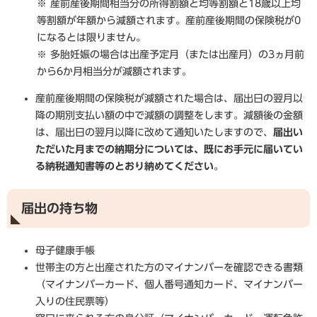
※ 産前産後期間相当分の所得割額と均等割額と18歳以上均
等割額が年額から減額されます。産前産後期間の保険税が0
になるとは限りません。
※ 多胎妊娠の場合は出産予定月（または出産月）の3ヵ月前
から6か月相当分が減額されます。​
産前産後期間の保険税が減額された場合は、届出日の翌月以
降の期別支払い額の中で減額の調整をします。減額後の金額
は、届出日の翌月以降に改めて通知いたしますので、
届出い
ただいた月までの納期分については、既にお手元に届いてい
る納税通知書等のとおり納めてください
。
届出の持ち物
母子健康手帳
世帯主の方と出産された方のマイナンバーを確認できる書類
（マイナンバーカード、個人番号通知カード、マイナンバー
入りの住民票等）