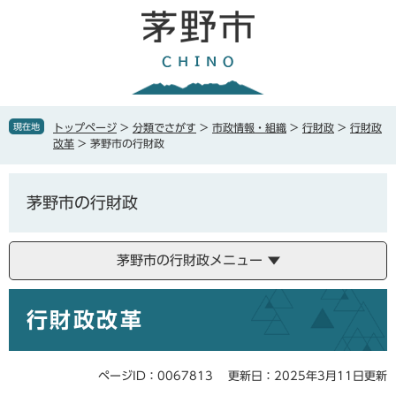
ペ
メ
ー
ニ
ジ
ュ
の
ー
先
を
頭
飛
で
ば
現在地
トップページ
>
分類でさがす
>
市政情報・組織
>
行財政
>
行財政
す
し
改革
>
茅野市の行財政
。
て
本
文
茅野市の行財政
へ
茅野市の行財政メニュー
本
行財政改革
文
ページID：0067813
更新日：2025年3月11日更新