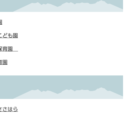
園
こども園
り保育園
育園
ささはら