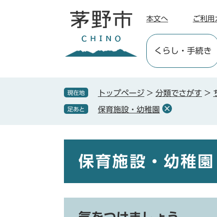
ペ
メ
ー
ニ
本文へ
ご利用
ジ
ュ
の
ー
くらし
・手続き
先
を
頭
飛
で
ば
す
し
トップページ
>
分類でさがす
>
現在地
。
て
保育施設・幼稚園
足あと
本
文
へ
本
文
保育施設・幼稚園