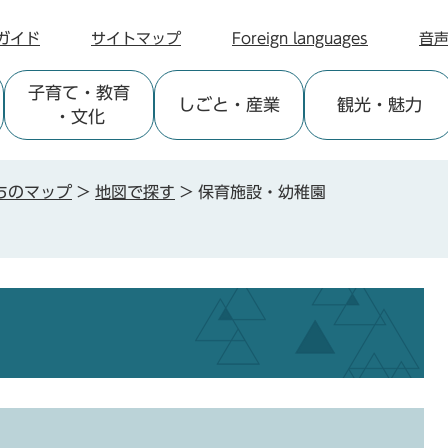
ガイド
サイトマップ
Foreign languages
音
子育て
・教育
しごと
・産業
観光
・魅力
・文化
ちのマップ
>
地図で探す
>
保育施設・幼稚園