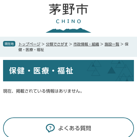
ペ
メ
ー
ニ
ジ
ュ
の
ー
先
を
頭
飛
で
ば
現在地
トップページ
>
分類でさがす
>
市政情報・組織
>
施設一覧
>
保
す
し
健・医療・福祉
。
て
本
本
文
保健・医療・福祉
文
へ
現在、掲載されている情報はありません。
よくある質問