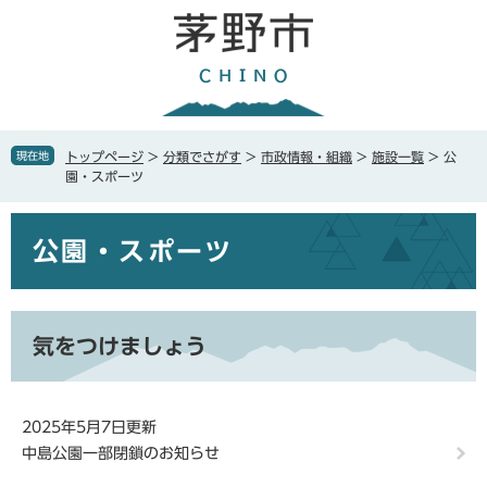
ペ
メ
ー
ニ
ジ
ュ
の
ー
先
を
頭
飛
で
ば
現在地
トップページ
>
分類でさがす
>
市政情報・組織
>
施設一覧
>
公
す
し
園・スポーツ
。
て
本
本
文
公園・スポーツ
文
へ
気をつけましょう
2025年5月7日更新
中島公園一部閉鎖のお知らせ