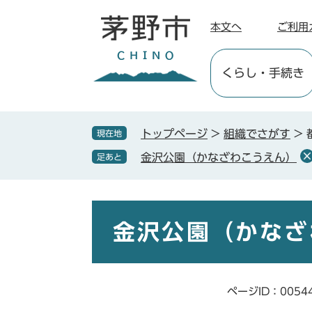
ペ
メ
ー
ニ
本文へ
ご利用
ジ
ュ
の
ー
くらし
・手続き
先
を
頭
飛
で
ば
す
し
トップページ
>
組織でさがす
>
現在地
。
て
金沢公園（かなざわこうえん）
足あと
本
文
へ
本
文
金沢公園（かなざ
ページID：0054