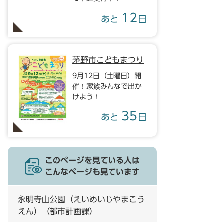
12
あと
日
茅野市こどもまつり
9月12日（土曜日）開
催！家族みんなで出か
けよう！
35
あと
日
このページを見ている人は
こんなページも見ています
永明寺山公園（えいめいじやまこう
えん）（都市計画課）