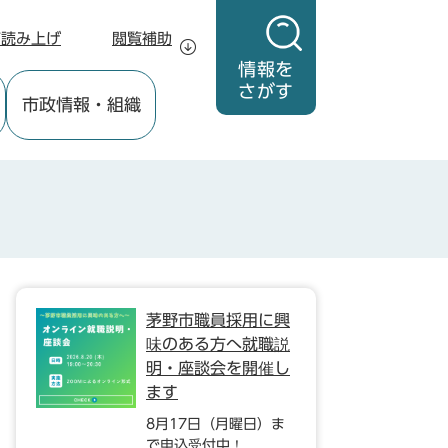
声読み上げ
閲覧補助
情報を
さがす
市政情報
・組織
茅野市職員採用に興
味のある方へ就職説
明・座談会を開催し
ます
8月17日（月曜日）ま
で申込受付中！