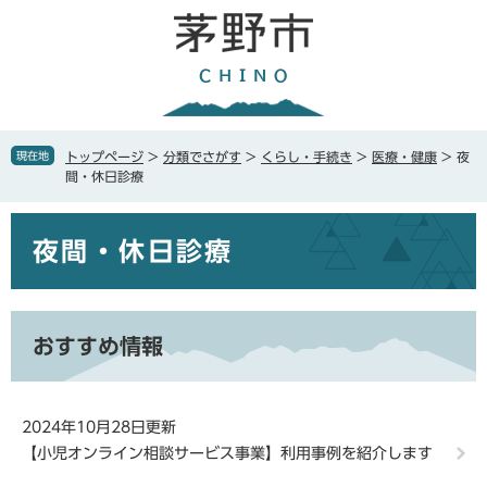
ペ
メ
ー
ニ
ジ
ュ
の
ー
先
を
頭
飛
で
ば
現在地
トップページ
>
分類でさがす
>
くらし・手続き
>
医療・健康
>
夜
す
し
間・休日診療
。
て
本
本
文
夜間・休日診療
文
へ
おすすめ情報
2024年10月28日更新
【小児オンライン相談サービス事業】利用事例を紹介します