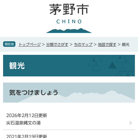
ペ
メ
ー
ニ
ジ
ュ
の
ー
先
を
頭
飛
で
ば
現在地
トップページ
>
分類でさがす
>
ちのマップ
>
地図で探す
>
観光
す
し
。
て
本
本
観光
文
文
へ
気をつけましょう
2026年2月12日更新
尖石温泉縄文の湯
2021年2月19日更新