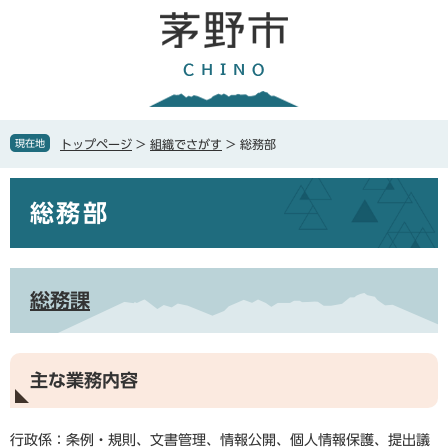
ペ
メ
ー
ニ
ジ
ュ
の
ー
先
を
頭
飛
で
ば
現在地
トップページ
>
組織でさがす
>
総務部
す
し
。
て
本
本
総務部
文
文
へ
総務課
主な業務内容
行政係：条例・規則、文書管理、情報公開、個人情報保護、提出議