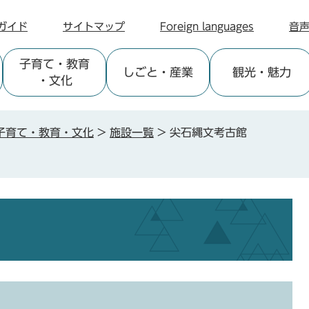
ガイド
サイトマップ
Foreign languages
音
子育て
・教育
しごと
・産業
観光
・魅力
・文化
子育て・教育・文化
>
施設一覧
>
尖石縄文考古館