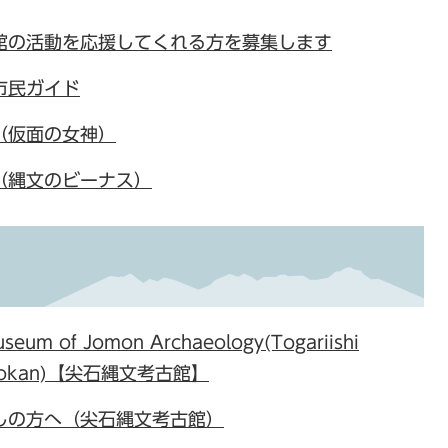
館の活動を応援してくれる方を募集します
市民ガイド
（仮面の女神）
（縄文のビーナス）
useum of Jomon Archaeology(Togariishi
ukokan)【尖石縄文考古館】
しの方へ（尖石縄文考古館）