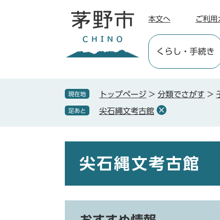
ペ
メ
ー
ニ
本文へ
ご利用
ジ
ュ
の
ー
くらし
・手続き
先
を
頭
飛
で
ば
す
し
トップページ
>
分類でさがす
>
現在地
。
て
尖石縄文考古館
足あと
本
文
へ
本
文
尖石縄文考古館