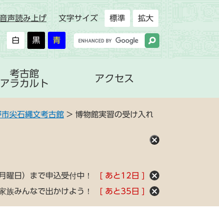
音声読み上げ
文字サイズ
標準
拡大
白
黒
青
考古館
アクセス
アラカルト
野市尖石縄文考古館
>
博物館実習の受け入れ
（月曜日）まで申込受付中！
あと
12
日
！家族みんなで出かけよう！
あと
35
日