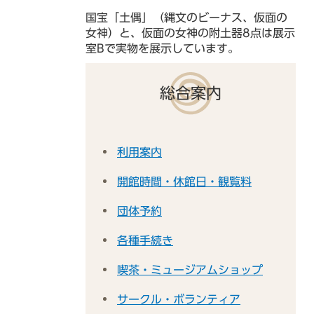
国宝「土偶」（縄文のビーナス、仮面の
女神）と、仮面の女神の附土器8点は展示
室Bで実物を展示しています。
総合案内
利用案内
開館時間・休館日・観覧料
団体予約
各種手続き
喫茶・ミュージアムショップ
サークル・ボランティア