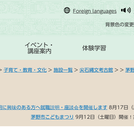
Foreign languages
背景色の変更
イベント・
体験学習
講座案内
>
子育て・教育・文化
>
施設一覧
>
尖石縄文考古館
>
>
茅
用に興味のある方へ就職説明・座談会を開催します
8月17日
茅野市こどもまつり
9月12日（土曜日）開催